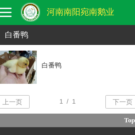
河南南阳宛南鹅业
白番鸭
白番鸭
Top