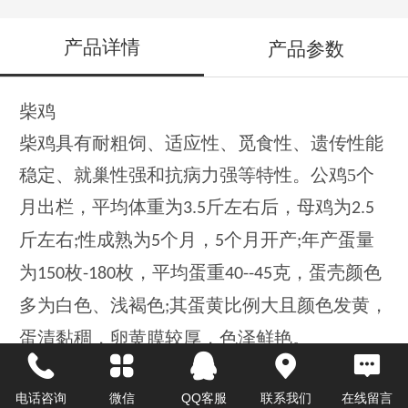
产品详情
产品参数
柴鸡
柴鸡具有耐粗饲、适应性、觅食性、遗传性能
稳定、就巢性强和抗病力强等特性。公鸡
5
个
月出栏，平均体重为
斤左右后，母鸡为
3.5
2.5
斤左右
性成熟为
个月，
个月开产
年产蛋量
;
5
5
;
为
枚
枚，平均蛋重
克，蛋壳颜色
150
-180
40--45
多为白色、浅褐色
其蛋黄比例大且颜色发黄，
;
蛋清黏稠，卵黄膜较厚，色泽鲜艳。
一、形态特征
电话咨询
微信
QQ客服
联系我们
在线留言
外观体形清秀，头尾上翘，羽毛紧凑，羽色有