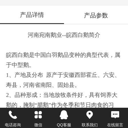
产品详情
产品参数
河南宛南鹅业--皖西白鹅简介
皖西白鹅是中国白羽鹅品变种的典型代表，属
于中型鹅
。
1
、产地及分布 原产于安徽西部霍丘、六安、
寿县，河南省南阳、固始县。
2
、品种形成：当地放牧条件好，具有饲养大
鹅的，腌制“腊鹅”作为冬季和节日肉食的习
惯。这样的生活方式和习惯促进了群众对选大
鹅的重视。
电话咨询
微信
QQ客服
联系我们
在线留言