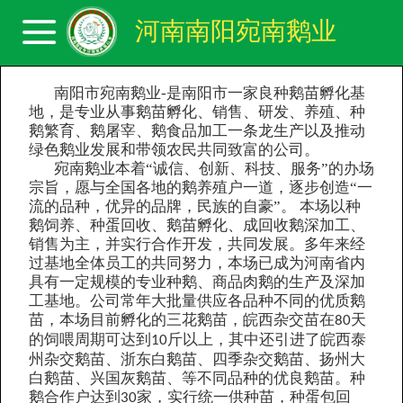
河南南阳宛南鹅业
南阳市宛南鹅业
-是南阳市一家
良种鹅苗孵化基
地，
是专业从事鹅苗孵化、销售、研发、养殖、种
鹅繁育、鹅屠宰、鹅食品加工一条龙生产以及推动
绿色鹅业发展和带领农民共同致富的公司。
宛南鹅业
本着“诚信、创新、科技、服务”的办场
宗旨，愿与全国各地的鹅养殖户一道，逐步创造“一
流的品种，优异的品牌，民族的自豪”。 本场以种
鹅饲养、种蛋回收、鹅苗孵化、成回收鹅深加工、
销售为主，并实行合作开发，共同发展。多年来经
过基地全体员工的共同努力，本场已成为河南省内
具有一定规模的专业种鹅、商品肉鹅的生产及深加
工基地。公司常年大批量供应各品种不同的优质鹅
苗，本场目前孵化的三花鹅苗，皖西杂交苗在
天
80
的饲喂周期可达到
斤以上，其中还引进了皖西泰
10
州杂交鹅苗、浙东白鹅苗、四季杂交鹅苗、扬州大
白鹅苗、兴国灰鹅苗、等不同品种的优良鹅苗。种
鹅合作户达到
家，实行统一供种苗，种蛋包回
30