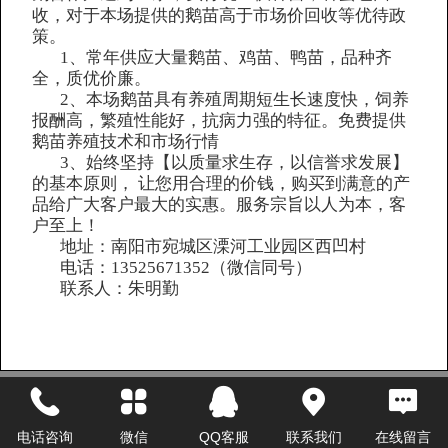
收，对于本场提供的鹅苗高于市场价回收等优待政
策。
1、常年供应大量鹅苗、鸡苗、鸭苗，品种齐
全，质优价廉。
2、本场鹅苗具有养殖周期短生长速度快，饲养
报酬高，繁殖性能好，抗病力强的特征。免费提供
鹅苗养殖技术和市场行情
3、始终坚持【以质量求生存，以信誉求发展】
的基本原则， 让您用合理的价钱，购买到满意的产
品给广大客户最大的实惠。服务宗旨以人为本，客
户至上！
地址：南阳市宛城区溧河工业园区西凹村
电话：13525671352（微信同号）
联系人：朱明勤
Top
电话咨询
微信
QQ客服
联系我们
在线留言
©
2018 南阳市宛南鹅业 版权所有